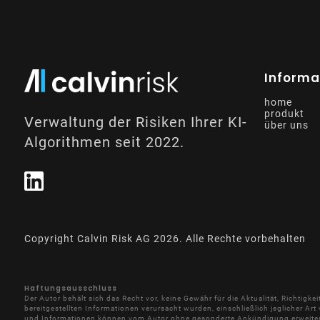
Informa
home
produkt
Verwaltung der Risiken Ihrer KI-
über uns
Algorithmen seit 2022.
Copyright Calvin Risk AG
2026
. Alle Rechte vorbehalten
Haftungsausschluss
Der Autor behält sich das Recht vor, keine Gewähr für die Aktualität, Richtig
bereitgestellten Informationen verursacht wurden, einschließlich jeglicher Ar
und Informationen können vom Autor ohne gesonderte Ankündigung erweitert,