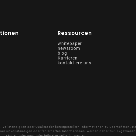
tionen
Ressourcen
whitepaper
newsroom
blog
Karrieren
kontaktiere uns
keit, Vollständigkeit oder Qualität der bereitgestellten Informationen zu übernehmen.
t von unvollständigen oder fehlerhaften Informationen, werden daher zurückgewiesen. 
 geändert oder ganz oder teilweise gelöscht werden.