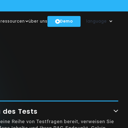
Demo
ressourcen
über uns
language
BENEN INNOVATIONSHUB
N UNSEREM NEWSROOM!
EN GENAI-MODELL
 des Tests
 eine Reihe von Testfragen bereit, verweisen Sie