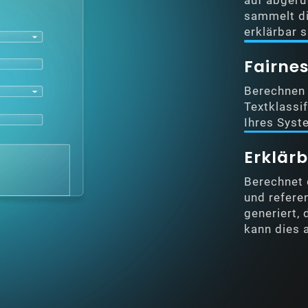
auf abgeru
sammelt di
erklärbar s
Fairne
Berechnen S
Textklassi
Ihres Syst
Erklärb
Berechnet
und refere
generiert,
kann dies 