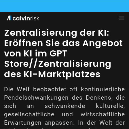
WIRD ZUM INSURTECH DES JAHRES 2024 ERNANNT, LESEN SIE MEHR IN UNSE
RITT DER HITS INNOVATION GARAGE BEI, EINEM VON GENERALI BETRIEBENEN 
SK KOOPERIERT MIT LUFTHANSA INDUSTRY SOLUTIONS UND PRÜFT DEREN GE
Zentralisierung der KI:
Eröffnen Sie das Angebot
von KI im GPT
Store//Zentralisierung
des KI-Marktplatzes
Die Welt beobachtet oft kontinuierliche
Pendelschwankungen des Denkens, die
sich an schwankende kulturelle,
gesellschaftliche und wirtschaftliche
Erwartungen anpassen. In der Welt der