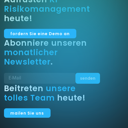
Risikomanagement
heute!
fordern Sie eine Demo an
Abonniere unseren
monatlicher
Newsletter
.
Beitreten
unsere
tolles Team
heute!
mailen Sie uns