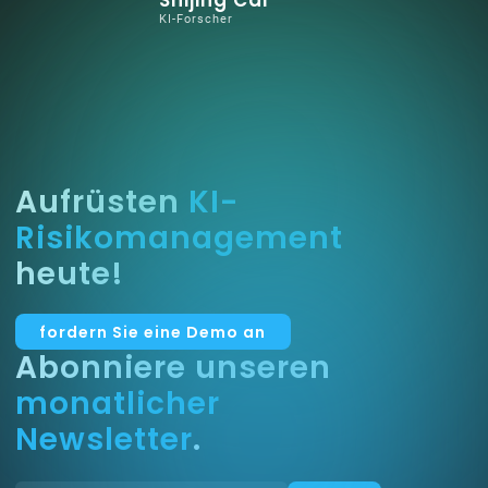
Shijing Cai
KI-Forscher
Aufrüsten
KI-
Risikomanagement
heute!
fordern Sie eine Demo an
Abonniere unseren
monatlicher
Newsletter
.