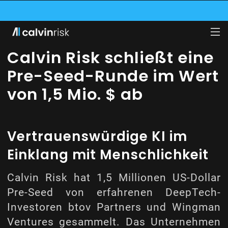
WIRD ZUM INSURTECH DES JAHRES 2024 ERNANNT, LESEN SIE MEHR IN UNSE
RITT DER HITS INNOVATION GARAGE BEI, EINEM VON GENERALI BETRIEBENEN 
SK KOOPERIERT MIT LUFTHANSA INDUSTRY SOLUTIONS UND PRÜFT DEREN GE
Calvin Risk schließt eine
Pre-Seed-Runde im Wert
von 1,5 Mio. $ ab
Vertrauenswürdige KI im
Einklang mit Menschlichkeit
Calvin Risk hat 1,5 Millionen US-Dollar
Pre-Seed von erfahrenen DeepTech-
Investoren btov Partners und Wingman
Ventures gesammelt. Das Unternehmen