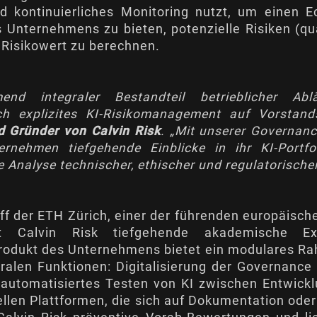
 kontinuierliches Monitoring nutzt, um einen Ec
 Unternehmens zu bieten, potenzielle Risiken (qua
 Risikowert zu berechnen.
nd integraler Bestandteil betrieblicher A
h explizites KI-Risikomanagement auf Vorstan
d Gründer von Calvin Risk
. „Mit unserer Governan
ernehmen tiefgehende Einblicke in ihr KI-Portf
e Analyse technischer, ethischer und regulatorischer
ff der ETH Zürich, einer der führenden europäisch
t Calvin Risk tiefgehende akademische Exp
rodukt des Unternehmens bietet ein modulares Rah
alen Funktionen: Digitalisierung der Governance f
automatisiertes Testen von KI zwischen Entwick
ellen Plattformen, die sich auf Dokumentation oder