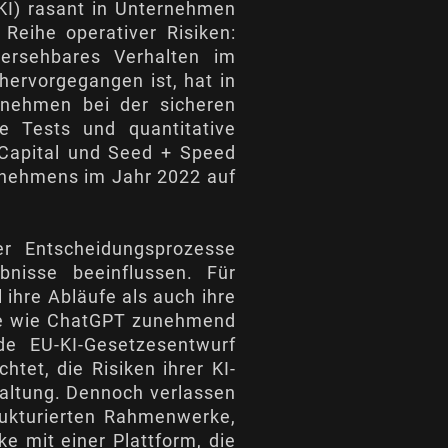
(KI) rasant in Unternehmen
 Reihe operativer Risiken:
hersehbares Verhalten im
 hervorgegangen ist, hat in
rnehmen bei der sicheren
e Tests und quantitative
 Capital und Seed + Speed
rnehmens im Jahr 2022 auf
der Entscheidungsprozesse
bnisse beeinflussen. Für
ihre Abläufe als auch ihre
eme wie ChatGPT zunehmend
de EU-KI-Gesetzesentwurf
tet, die Risiken ihrer KI-
haltung. Dennoch verlassen
rukturierten Rahmenwerke,
ke mit einer Plattform, die