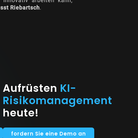
 innovativ arbeiten kann,
esst Riebartsch
.
Aufrüsten
KI-
Risikomanagement
heute!
fordern Sie eine Demo an