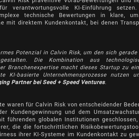
alvin Risk präventive Vorab-Bewertungen und lief
r verantwortungsvolle KI-Einführung setzen.
omplexe technische Bewertungen in klare, um
eme mit direktem Kundenkontakt, bei denen Transp
ormes Potenzial in Calvin Risk, um den sich gerade
gestalten. Die Kombination aus technologi
er Branchenexpertise macht dieses Startup zu einer
nte KI-basierte Unternehmensprozesse nutzen 
ging Partner bei Seed + Speed Ventures
.
e waren für Calvin Risk von entscheidender Bedeu
, der Kundengewinnung und dem Umsatzwachst
mit führenden globalen Institutionen geschlossen
rer, die die fortschrittlichen Risikobewertungstoo
rness ihrer KI-Systeme im Kundenkontakt zu gewä