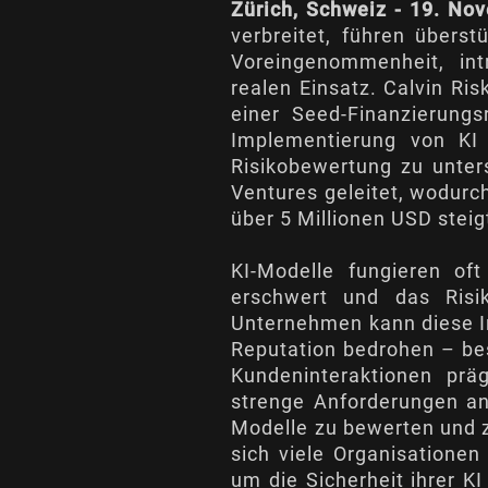
Zürich, Schweiz - 19. No
verbreitet, führen überst
Voreingenommenheit, int
realen Einsatz. Calvin Ris
einer Seed-Finanzierung
Implementierung von KI 
Risikobewertung zu unter
Ventures geleitet, wodur
über 5 Millionen USD steig
KI-Modelle fungieren oft
erschwert und das Risik
Unternehmen kann diese In
Reputation bedrohen – be
Kundeninteraktionen prä
strenge Anforderungen an 
Modelle zu bewerten und z
sich viele Organisatione
um die Sicherheit ihrer KI