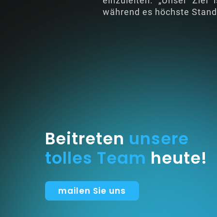
einzuleiten. „Unser Ziel
während es höchste Standa
Beitreten
unsere
tolles Team
heute!
mailen Sie uns