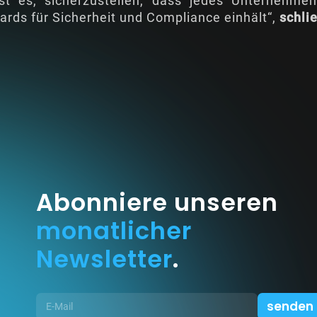
 ist es, sicherzustellen, dass jedes Unternehmen
rds für Sicherheit und Compliance einhält“,
schli
Abonniere unseren
monatlicher
Newsletter
.