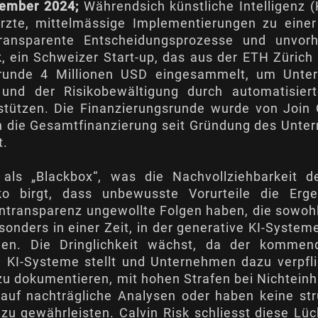
vember 2024;
Währendsich künstliche Intelligenz 
ürzte, mittelmässige Implementierungen zu einer
ransparente Entscheidungsprozesse und unvor
k, ein Schweizer Start-up, das aus der ETH Zürich
srunde 4 Millionen USD eingesammelt, um Unte
und der Risikobewältigung durch automatisiert
stützen. Die Finanzierungsrunde wurde von Join
ch die Gesamtfinanzierung seit Gründung des Unte
t.
 als „Blackbox“, was die Nachvollziehbarkeit 
o birgt, dass unbewusste Vorurteile die Erge
transparenz ungewollte Folgen haben, die sowohl 
sonders in einer Zeit, in der generative KI-Syst
gen. Die Dringlichkeit wächst, da der kommen
KI-Systeme stellt und Unternehmen dazu verpflich
u dokumentieren, mit hohen Strafen bei Nichtein
n auf nachträgliche Analysen oder haben keine st
 zu gewährleisten. Calvin Risk schliesst diese Lüc